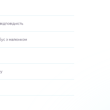
відповідність
ебус з малюнком
ру