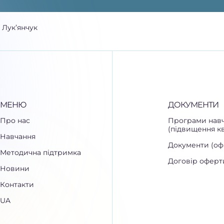
 Лук’янчук
МЕНЮ
ДОКУМЕНТИ
Про нас
Програми навч
(підвищення кв
Навчання
Документи (офі
Методична підтримка
Договір оферт
Новини
Контакти
UA