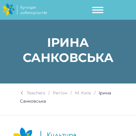
ІРИНА
САНКОВСЬКА
Teachers
Регіон
М. Київ
Ірина
Санковська