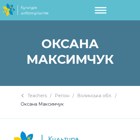
ОКСАНА
МАКСИМЧУК
Teachers
Регіон
Волинська обл.
Оксана Максимчук