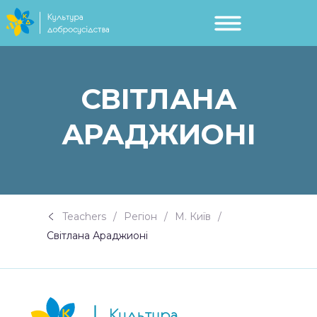
СВІТЛАНА
АРАДЖИОНІ
Teachers
Регіон
М. Київ
Світлана Араджионі