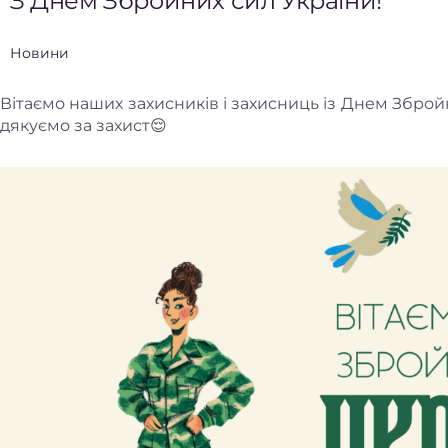
З Днем Збройних сил України!
Новини
Вітаємо наших захисників і захисниць із Днем Зброй
дякуємо за захист😌