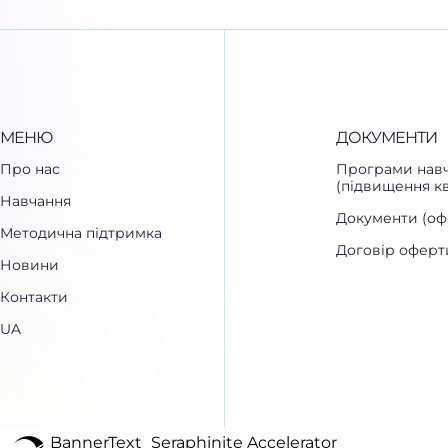
МЕНЮ
ДОКУМЕНТИ
Про нас
Програми навч
(підвищення кв
Навчання
Документи (офі
Методична підтримка
Договір оферт
Новини
Контакти
UA
BannerText_Seraphinite Accelerator